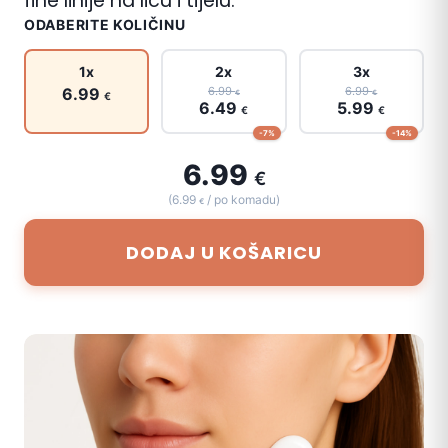
fine linije na licu i tijelu.
ODABERITE KOLIČINU
1x
2x
3x
6.99
6.99
6.99
€
€
€
6.49
5.99
€
€
-7%
-14%
6.99
€
(6.99
/ po komadu)
€
DODAJ U KOŠARICU