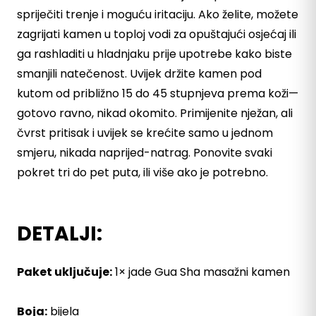
spriječiti trenje i moguću iritaciju. Ako želite, možete
zagrijati kamen u toploj vodi za opuštajući osjećaj ili
ga rashladiti u hladnjaku prije upotrebe kako biste
smanjili natečenost. Uvijek držite kamen pod
kutom od približno 15 do 45 stupnjeva prema koži—
gotovo ravno, nikad okomito. Primijenite nježan, ali
čvrst pritisak i uvijek se krećite samo u jednom
smjeru, nikada naprijed-natrag. Ponovite svaki
pokret tri do pet puta, ili više ako je potrebno.
DETALJI:
Paket uključuje:
1× jade Gua Sha masažni kamen
Boja:
bijela